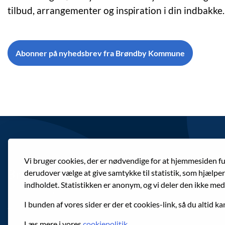
tilbud, arrangementer og inspiration i din indbakke.
Abonner på nyhedsbrev fra Brøndby Kommune
Vi bruger cookies, der er nødvendige for at hjemmesiden f
Brøndby Rådhus
Se også
derudover vælge at give samtykke til statistik, som hjælpe
indholdet. Statistikken er anonym, og vi deler den ikke med
Park Allé 160
Alle knude
I bunden af vores sider er der et cookies-link, så du altid ka
2605 Brøndby
Gratis shu
Interaktivt
Læs mere i vores
cookiepolitik