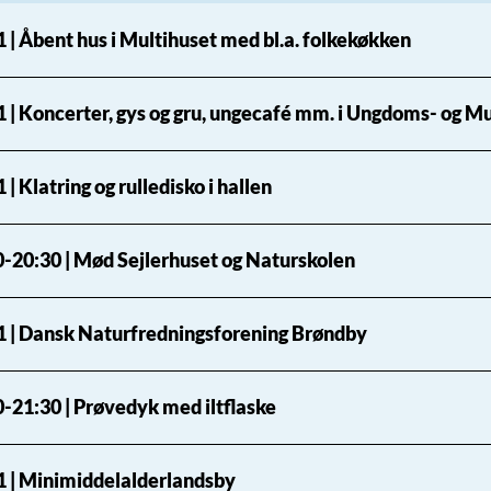
 | Åbent hus i Multihuset med bl.a. folkekøkken
1 | Koncerter, gys og gru, ungecafé mm. i Ungdoms- og M
 | Klatring og rulledisko i hallen
0-20:30 | Mød Sejlerhuset og Naturskolen
1 | Dansk Naturfredningsforening Brøndby
-21:30 | Prøvedyk med iltflaske
1 | Minimiddelalderlandsby