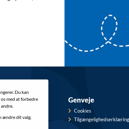
ungerer. Du kan
Genveje
r os med at forbedre
 andre.
punkter og aktiviteter
Cookies
n ændre dit valg.
ttlebusser
Tilgængelighedserklærin
 kort