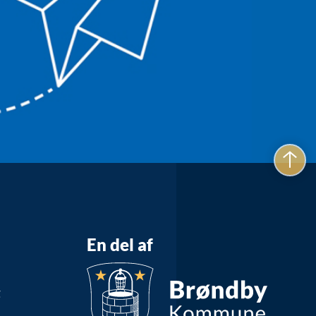
En del af
g