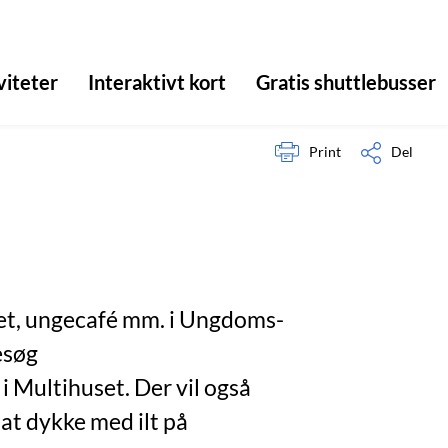
viteter
Interaktivt kort
Gratis shuttlebusser
Print
Del
iet, ungecafé mm. i Ungdoms-
esøg
i Multihuset. Der vil også
at dykke med ilt på